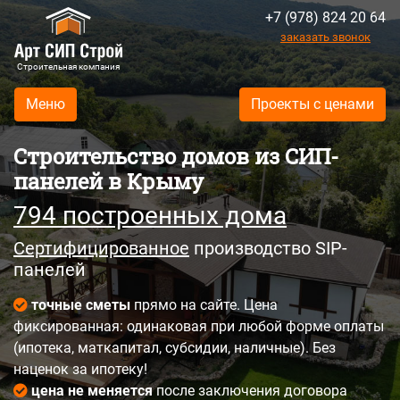
+7 (978) 824 20 64
заказать звонок
Строительная компания
Меню
Проекты с ценами
Строительство домов из СИП-
панелей в Крыму
794 построенных домa
Сертифицированное
производство SIP-
панелей
точные сметы
прямо на сайте. Цена
фиксированная: одинаковая при любой форме оплаты
(ипотека, маткапитал, субсидии, наличные). Без
наценок за ипотеку!
цена не меняется
после заключения договора