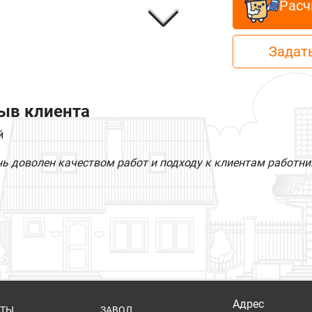
Расч
Задать
ыв клиента
й
нь доволен качеством работ и подходу к клиентам работн
Адрес
КТЫ
ЗАВОД