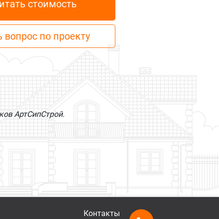
итать стоимость
 вопрос по проекту
иков АртСипСтрой.
Контакты