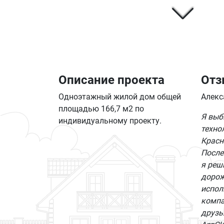
Описание проекта
Отз
Одноэтажный жилой дом общей
Алекс
площадью 166,7 м2 по
Я выб
индивидуальному проекту.
техно
Красн
После
я реш
дорож
испол
компа
друзь