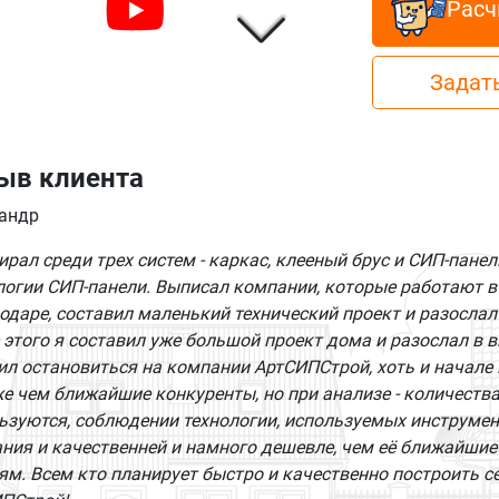
Расч
Задать
ыв клиента
андр
ирал среди трех систем - каркас, клееный брус и СИП-панел
логии СИП-панели. Выписал компании, которые работают в
одаре, составил маленький технический проект и разослал 
 этого я составил уже большой проект дома и разослал в 
ил остановиться на компании АртСИПСтрой, хоть и начале
е чем ближайшие конкуренты, но при анализе - количеств
ьзуются, соблюдении технологии, используемых инструменто
ния и качественней и намного дешевле, чем её ближайшие
ям. Всем кто планирует быстро и качественно построить 