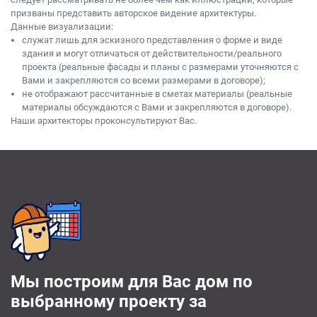
призваны представить авторское видение архитектуры.
Данные визуализации:
служат лишь для эскизного представления о форме и виде
здания и могут отличаться от действительности/реального
проекта (реальные фасады и планы с размерами уточняются с
Вами и закрепляются со всеми размерами в договоре);
не отображают рассчитанные в сметах материалы (реальные
материалы обсуждаются с Вами и закрепляются в договоре).
Наши архитекторы проконсультируют Вас.
Мы построим для Вас дом по
выбранному проекту за