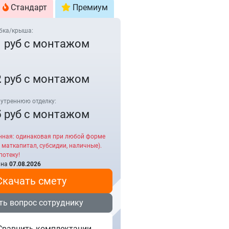
Стандарт
Премиум
бка/крыша:
1
руб с монтажом
2
руб с монтажом
утреннюю отделку:
5
руб с монтажом
нная: одинаковая при любой форме
 маткапитал, субсидии, наличные).
потеку!
 на
07.08.2026
Скачать смету
ть вопрос сотруднику
Сравнить комплектации