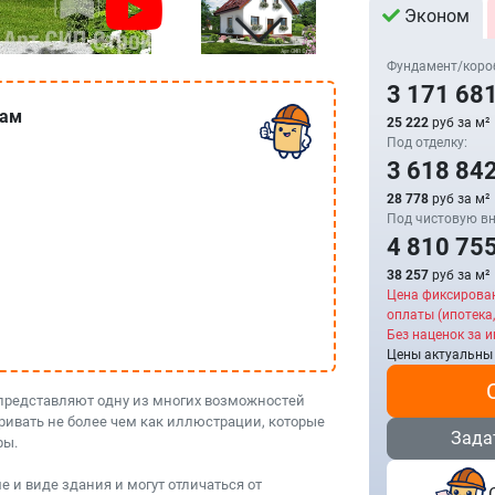
Эконом
Фундамент/коро
3 171 68
сам
25 222
руб за м²
Под отделку:
3 618 84
28 778
руб за м²
Под чистовую вн
4 810 75
38 257
руб за м²
Цена фиксирова
оплаты (ипотека,
Без наценок за и
Цены актуальны
представляют одну из многих возможностей
ривать не более чем как иллюстрации, которые
Зада
ры.
 и виде здания и могут отличаться от