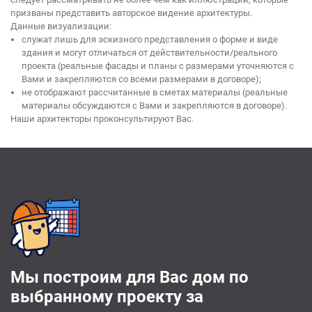
призваны представить авторское видение архитектуры.
Данные визуализации:
служат лишь для эскизного представления о форме и виде
здания и могут отличаться от действительности/реального
проекта (реальные фасады и планы с размерами уточняются с
Вами и закрепляются со всеми размерами в договоре);
не отображают рассчитанные в сметах материалы (реальные
материалы обсуждаются с Вами и закрепляются в договоре).
Наши архитекторы проконсультируют Вас.
Мы построим для Вас дом по
выбранному проекту за