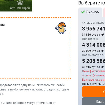
Выберите к
Эконом
Фундамент/коро
сам
3 956 74
34 880
руб за м²
Под отделку:
4 314 00
38 029
руб за м²
Под чистовую вн
5 208 58
45 915
руб за м²
Цена фиксирова
оплаты (ипотека,
Без наценок за и
Цены актуальны
представляют одну из многих возможностей
ривать не более чем как иллюстрации, которые
ры.
Зада
 и виде здания и могут отличаться от