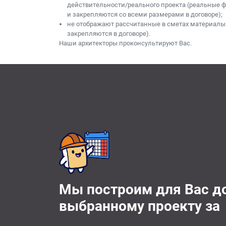
действительности/реального проекта (реальные 
и закрепляются со всеми размерами в договоре);
не отображают рассчитанные в сметах материалы
закрепляются в договоре).
Наши архитекторы проконсультируют Вас.
Мы построим для Вас д
выбранному проекту за