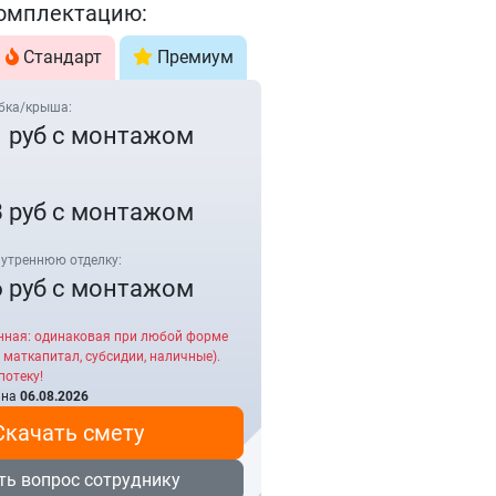
омплектацию:
Стандарт
Премиум
бка/крыша:
1
руб с монтажом
8
руб с монтажом
утреннюю отделку:
6
руб с монтажом
нная: одинаковая при любой форме
 маткапитал, субсидии, наличные).
потеку!
 на
06.08.2026
Скачать смету
ть вопрос сотруднику