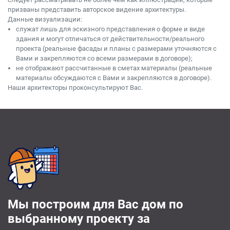
призваны представить авторское видение архитектуры.
Данные визуализации:
служат лишь для эскизного представления о форме и виде
здания и могут отличаться от действительности/реального
проекта (реальные фасады и планы с размерами уточняются с
Вами и закрепляются со всеми размерами в договоре);
не отображают рассчитанные в сметах материалы (реальные
материалы обсуждаются с Вами и закрепляются в договоре).
Наши архитекторы проконсультируют Вас.
Мы построим для Вас дом по
выбранному проекту за