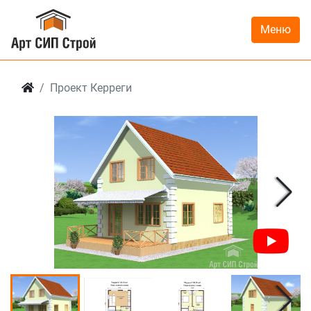
Меню
Проект Керреги