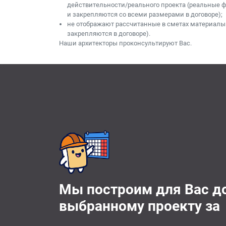
действительности/реального проекта (реальные 
и закрепляются со всеми размерами в договоре);
не отображают рассчитанные в сметах материалы
закрепляются в договоре).
Наши архитекторы проконсультируют Вас.
Мы построим для Вас д
выбранному проекту за