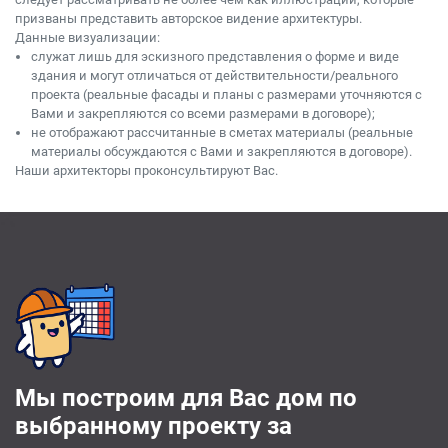
призваны представить авторское видение архитектуры.
Данные визуализации:
служат лишь для эскизного представления о форме и виде
здания и могут отличаться от действительности/реального
проекта (реальные фасады и планы с размерами уточняются с
Вами и закрепляются со всеми размерами в договоре);
не отображают рассчитанные в сметах материалы (реальные
материалы обсуждаются с Вами и закрепляются в договоре).
Наши архитекторы проконсультируют Вас.
Мы построим для Вас дом по
выбранному проекту за