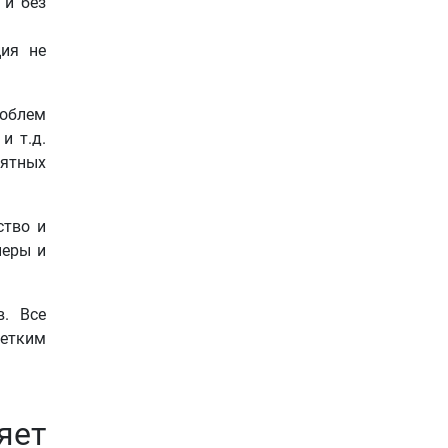
 и без
ция не
роблем
и т.д.
иятных
ство и
неры и
. Все
четким
яет