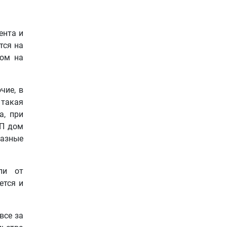
ента и
тся на
дом на
чие, в
 такая
а, при
ИП дом
разные
ли от
ется и
все за