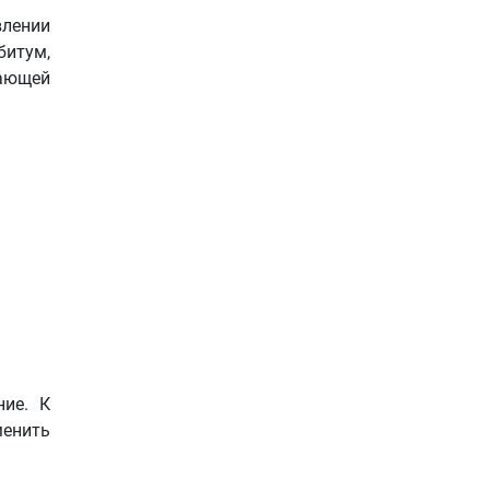
влении
битум,
жающей
ние. К
менить