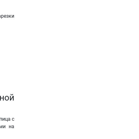
арезки
ной
пица с
ями на