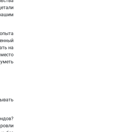
льства
детали
вашим
 опыта
венный
ать на
вместо
шуметь
лывать
ндов?
кровли