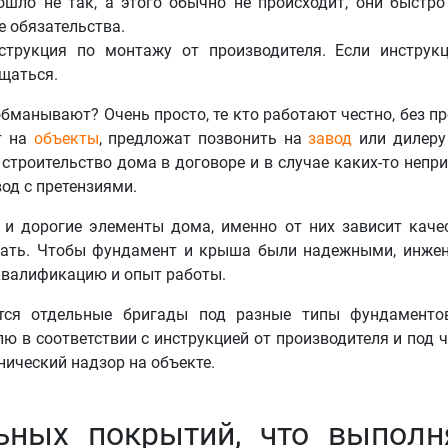
ошло не так, а этого обычно не происходит, они быстро
 обязательства.
трукция по монтажу от производителя. Если инструк
щаться.
 обманывают? Очень просто, те кто работают честно, без п
т на
объекты
, предложат позвонить на
завод
или дилеру 
строительство дома в договоре и в случае каких-то непр
од с претензиями.
и дорогие элементы дома, именно от них зависит каче
егать. Чтобы фундамент и крыша были надежными, инже
валификацию и опыт работы.
ся отдельные бригады под разные типы фундаментов
 в соответствии с инструкцией от производителя и под 
нический надзор на объекте.
ьных покрытий, что выполн