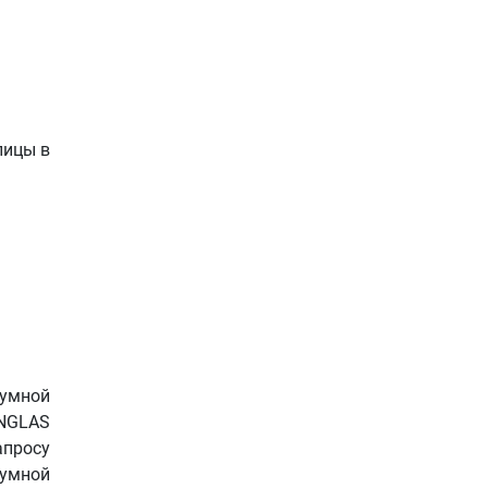
пицы в
тумной
INGLAS
апросу
тумной