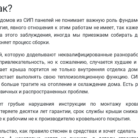
ак?
 домов из СИП панелей не понимает важную роль фундам
гия, явного отношения к этим работам не имеет, так каже
за этого заблуждения, иногда мы приезжаем собирать 
няет процесс сборки.
ей, которую доделывают неквалифицированные разнорабо
привлекательность, но к сожалению, случается худшее и
ает крыша портится не только внутренняя отделка дом
естает выполнять свою теплоизоляционную функцию. С
 больше тратите на отопление и охлаждение дома. Есть 
рвичных и распространенных проблем.
ет грубые нарушения инструкции по монтажу кров
теряете десятки лет гарантии, срок службы крыши снижа
е к рабочим не к производителю кровельного покрытия.
ьство, как правило стеснен в средствах и хочет сделать 