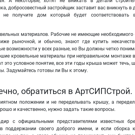
я. А некоторые, хотят не вникать в детали строите
ка, добросовестный застройщик заставит вас вникнуть в 
ы не получите дом который будет соответствовать 
вельных материалов. Рабочие не имеющие необходимого
ниже рыночной, и обычно, знают где купить некачест
ые возможности у всех разные, но Вы должны четко поним
рошие кровельные материалы при неправильном монтаже 
ат это условное понятие, все эти годы крыша может течь, 
ы. Задумайтесь готовы ли Вы к этому.
ечно, обратиться в АртСИПСтрой.
приятном положении и не переделывать крышу, а переде
орошо и качественно, нужно задать такие вопросы.
адир с официальными представителями известных бре
 в поддержании своего доброго имени, и если сборка 