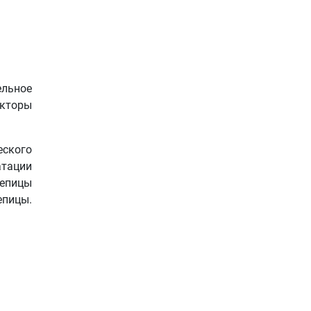
ельное
екторы
ского
тации
репицы
епицы.